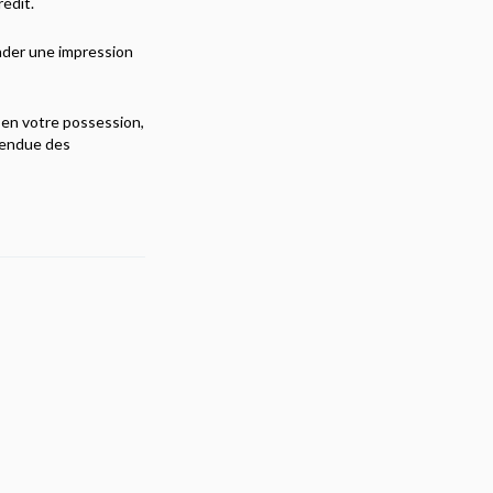
édit.
nder une impression
 en votre possession,
étendue des