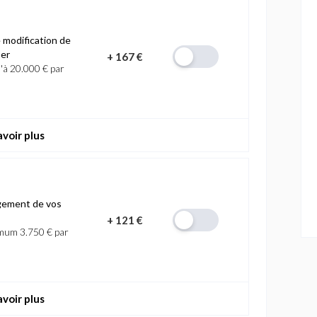
 modification de
per
+
167 €
u'à 20.000 € par
avoir plus
agement de vos
+
121 €
imum 3.750 € par
avoir plus