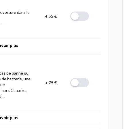
uverture dans le
+
53 €
s
avoir plus
cas de panne ou
 de batterie, une
+
75 €
que
e hors Canaries,
e).
avoir plus