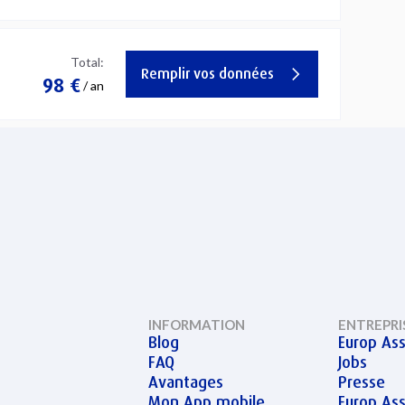
Total:
Remplir vos données
98 €
/ an
INFORMATION
ENTREPRI
Blog
Europ Ass
FAQ
Jobs
Avantages
Presse
Mon App mobile
Europ As