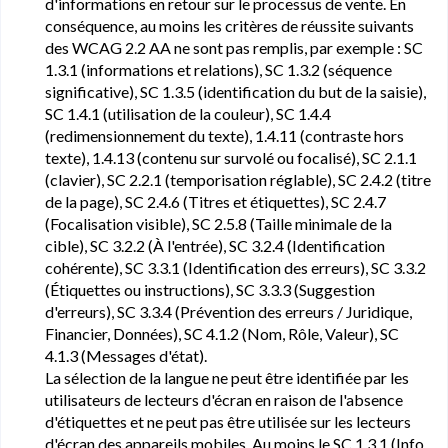
d'informations en retour sur le processus de vente. En
conséquence, au moins les critères de réussite suivants
des WCAG 2.2 AA ne sont pas remplis, par exemple : SC
1.3.1 (informations et relations), SC 1.3.2 (séquence
significative), SC 1.3.5 (identification du but de la saisie),
SC 1.4.1 (utilisation de la couleur), SC 1.4.4
(redimensionnement du texte), 1.4.11 (contraste hors
texte), 1.4.13 (contenu sur survolé ou focalisé), SC 2.1.1
(clavier), SC 2.2.1 (temporisation réglable), SC 2.4.2 (titre
de la page), SC 2.4.6 (Titres et étiquettes), SC 2.4.7
(Focalisation visible), SC 2.5.8 (Taille minimale de la
cible), SC 3.2.2 (À l'entrée), SC 3.2.4 (Identification
cohérente), SC 3.3.1 (Identification des erreurs), SC 3.3.2
(Étiquettes ou instructions), SC 3.3.3 (Suggestion
d'erreurs), SC 3.3.4 (Prévention des erreurs / Juridique,
Financier, Données), SC 4.1.2 (Nom, Rôle, Valeur), SC
4.1.3 (Messages d'état).
La sélection de la langue ne peut être identifiée par les
utilisateurs de lecteurs d'écran en raison de l'absence
d'étiquettes et ne peut pas être utilisée sur les lecteurs
d'écran des appareils mobiles. Au moins le SC 1.3.1 (Info