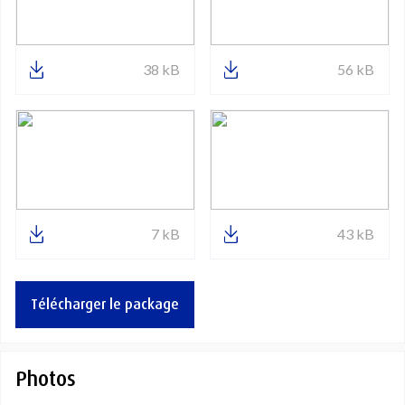
38 kB
56 kB
7 kB
43 kB
Télécharger le package
Photos