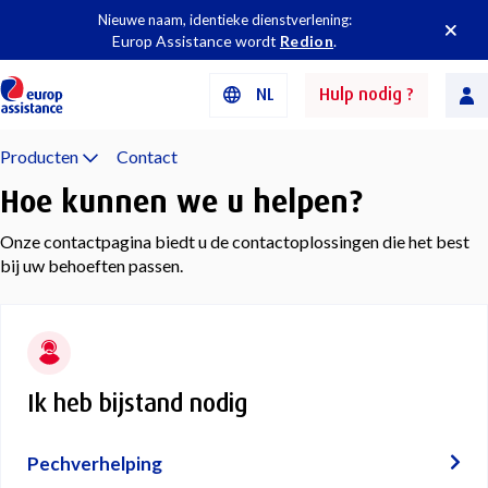
Nieuwe naam, identieke dienstverlening:
Europ Assistance wordt
Redion
.
NL
Hulp nodig ?
Producten
Contact
Hoe kunnen we u helpen?
Onze contactpagina biedt u de contactoplossingen die het best
bij uw behoeften passen.
Ik heb bijstand nodig
Pechverhelping