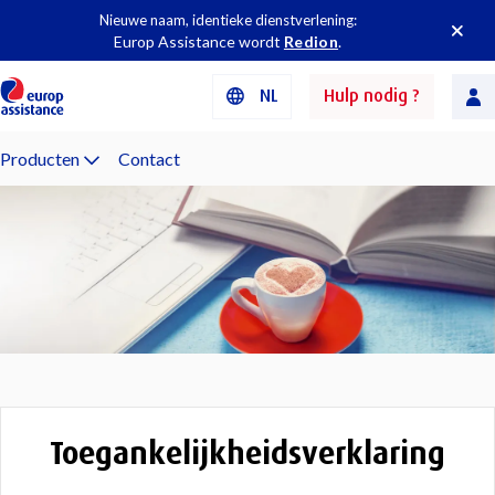
Nieuwe naam, identieke dienstverlening:
Europ Assistance wordt
Redion
.
NL
Hulp nodig ?
Producten
Contact
Toegankelijkheidsverklaring