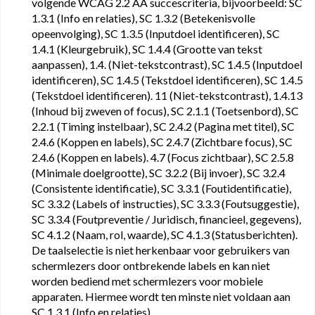
volgende WCAG 2.2 AA succescriteria, bijvoorbeeld: SC
1.3.1 (Info en relaties), SC 1.3.2 (Betekenisvolle
opeenvolging), SC 1.3.5 (Inputdoel identificeren), SC
1.4.1 (Kleurgebruik), SC 1.4.4 (Grootte van tekst
aanpassen), 1.4. (Niet-tekstcontrast), SC 1.4.5 (Inputdoel
identificeren), SC 1.4.5 (Tekstdoel identificeren), SC 1.4.5
(Tekstdoel identificeren). 11 (Niet-tekstcontrast), 1.4.13
(Inhoud bij zweven of focus), SC 2.1.1 (Toetsenbord), SC
2.2.1 (Timing instelbaar), SC 2.4.2 (Pagina met titel), SC
2.4.6 (Koppen en labels), SC 2.4.7 (Zichtbare focus), SC
2.4.6 (Koppen en labels). 4.7 (Focus zichtbaar), SC 2.5.8
(Minimale doelgrootte), SC 3.2.2 (Bij invoer), SC 3.2.4
(Consistente identificatie), SC 3.3.1 (Foutidentificatie),
SC 3.3.2 (Labels of instructies), SC 3.3.3 (Foutsuggestie),
SC 3.3.4 (Foutpreventie / Juridisch, financieel, gegevens),
SC 4.1.2 (Naam, rol, waarde), SC 4.1.3 (Statusberichten).
De taalselectie is niet herkenbaar voor gebruikers van
schermlezers door ontbrekende labels en kan niet
worden bediend met schermlezers voor mobiele
apparaten. Hiermee wordt ten minste niet voldaan aan
SC 1.3.1 (Info en relaties).