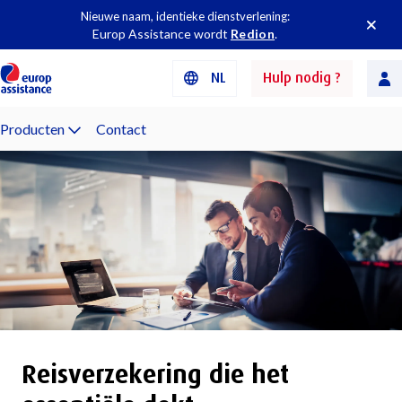
Nieuwe naam, identieke dienstverlening:
Europ Assistance wordt
Redion
.
NL
Hulp nodig ?
Producten
Contact
Reisverzekering die het