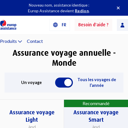
Nouveau nom, assistance identique :
Europ Assistance devient
Redion
.
FR
Besoin d'aide ?
Produits
Contact
Assurance voyage annuelle -
Monde
Tous les voyages de
Un voyage
l’année
Recommandé
Assurance voyage
Assurance voyage
Light
Smart
àpd
àpd