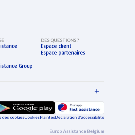
SE
DES QUESTIONS ?
istance
Espace client
Espace partenaires
sistance Group
 des cookies
Cookies
Plaintes
Déclaration d'accessibilité
Europ Assistance Belgium