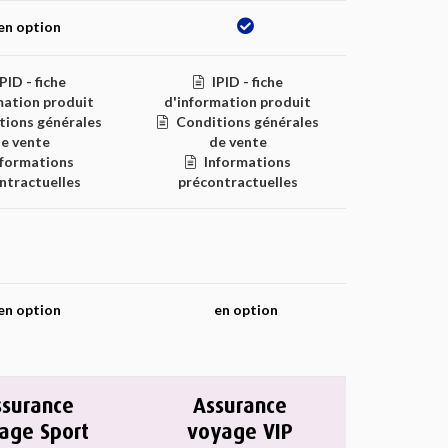
en option
IPID - fiche
IPID - fiche
mation produit
d'information produit
tions générales
Conditions générales
e vente
de vente
nformations
Informations
ntractuelles
précontractuelles
en option
en option
ssurance
Assurance
age Sport
voyage VIP