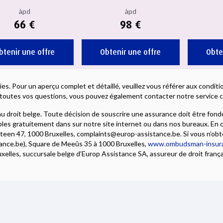
àpd
àpd
66 €
98 €
btenir une offre
Obtenir une offre
Obte
ies. Pour un aperçu complet et détaillé, veuillez vous référer aux condi
toutes vos questions, vous pouvez également contacter notre service cl
 droit belge. Toute décision de souscrire une assurance doit être fondé
es gratuitement dans sur notre site internet ou dans nos bureaux. En c
steen 47, 1000 Bruxelles, complaints@europ-assistance.be. Si vous n’obt
e.be), Square de Meeûs 35 à 1000 Bruxelles,
www.ombudsman-insur
les, succursale belge d’Europ Assistance SA, assureur de droit français