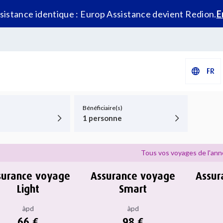
istance identique : Europ Assistance devient Redion.
E
FR
Bénéficiaire(s)
1 personne
Tous vos voyages de l'an
surance voyage
Assurance voyage
Assur
Light
Smart
àpd
àpd
66 €
98 €