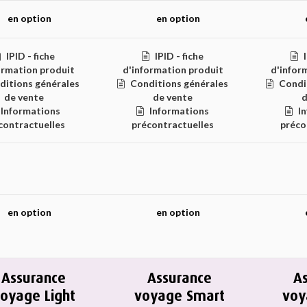
en option
en option
IPID - fiche
IPID - fiche
ormation produit
d'information produit
d'infor
ditions générales
Conditions générales
Condi
de vente
de vente
d
Informations
Informations
I
contractuelles
précontractuelles
préco
en option
en option
Assurance
Assurance
A
oyage Light
voyage Smart
voy