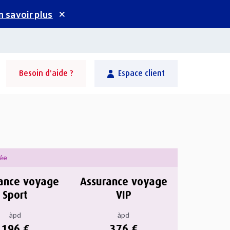
n savoir plus
Besoin d'aide ?
Espace client
née
ance voyage
Assurance voyage
Sport
VIP
àpd
àpd
196 €
376 €