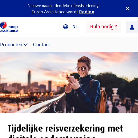
Nieuwe naam, identieke dienstverlening:
Europ Assistance wordt
Redion
.
NL
Hulp nodig ?
Producten
Contact
Tijdelijke reisverzekering met