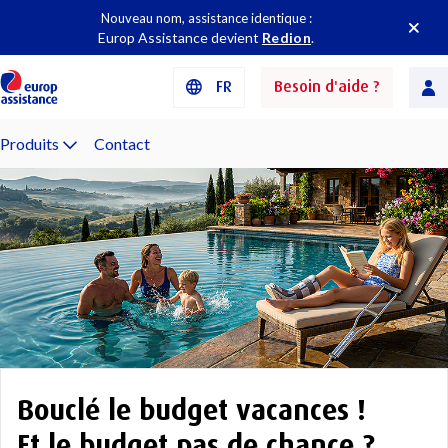
Nouveau nom, assistance identique :
Europ Assistance devient
Redion
.
FR
Besoin d'aide ?
Produits
Contact
Bouclé le budget vacances !
Et le budget pas de chance ?