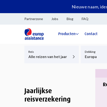
Nieuwe naam, iden
Partnerzone
Jobs
Blog
FAQ
Producten
Contact
Reis
Dekking
Alle reizen van het jaar
Europa
R
Jaarlijkse
reisverzekering