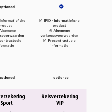
optioneel
 informatiefiche
IPID - informatiefiche
product
product
Algemene
Algemene
psvoorwaarden
verkoopsvoorwaarden
contractuele
Precontractuele
formatie
informatie
optioneel
optioneel
verzekering
Reisverzekering
Sport
VIP