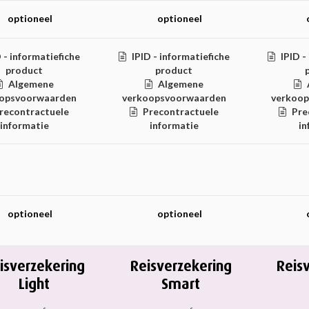
optioneel
optioneel
 - informatiefiche
IPID - informatiefiche
IPID -
product
product
Algemene
Algemene
opsvoorwaarden
verkoopsvoorwaarden
verkoo
recontractuele
Precontractuele
Pre
informatie
informatie
in
optioneel
optioneel
isverzekering
Reisverzekering
Reis
Light
Smart