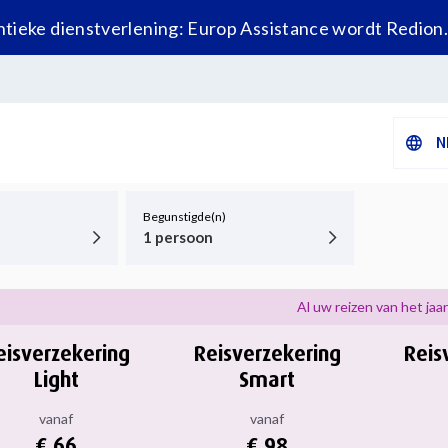
tieke dienstverlening: Europ Assistance wordt Redion
N
Begunstigde(n)
1 persoon
Al uw reizen van het jaar
eisverzekering
Reisverzekering
Reis
Light
Smart
vanaf
vanaf
€ 66
€ 98