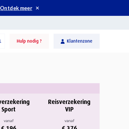
.
Ontdek meer
L
Hulp nodig ?
Klantenzone
verzekering
Reisverzekering
Sport
VIP
vanaf
vanaf
€ 196
€ 376