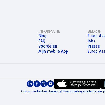
INFORMATIE
BEDRIJF
Blog
Europ Ass
FAQ
Jobs
Voordelen
Presse
Mijn mobile App
Europ As
Consumentenbescherming
Privacy
Gedragscode
Cookie-p