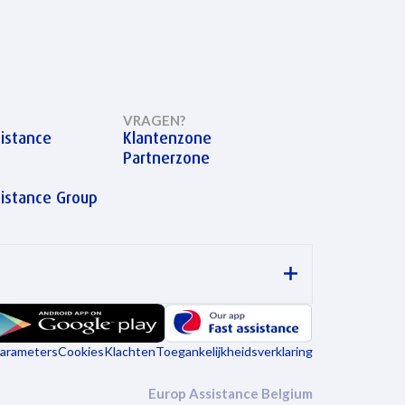
VRAGEN?
istance
Klantenzone
Partnerzone
sistance Group
arameters
Cookies
Klachten
Toegankelijkheidsverklaring
Europ Assistance Belgium