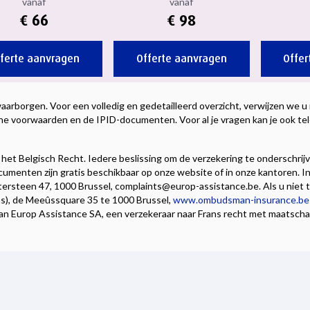
vanaf
vanaf
€ 66
€ 98
ferte aanvragen
Offerte aanvragen
Offer
rborgen. Voor een volledig en gedetailleerd overzicht, verwijzen we u
ne voorwaarden en de IPID-documenten. Voor al je vragen kan je ook te
et Belgisch Recht. Iedere beslissing om de verzekering te onderschrij
umenten zijn gratis beschikbaar op onze website of in onze kantoren. I
ntersteen 47, 1000 Brussel, complaints@europ-assistance.be. Als u nie
, de Meeûssquare 35 te 1000 Brussel,
www.ombudsman-insurance.be
van Europ Assistance SA, een verzekeraar naar Frans recht met maatschapp