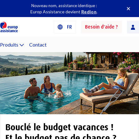
Nouveau nom, assistance identique :
Europ Assistance devient
Redion
.
FR
Besoin d'aide ?
Produits
Contact
Bouclé le budget vacances !
Et le budget pas de chance ?