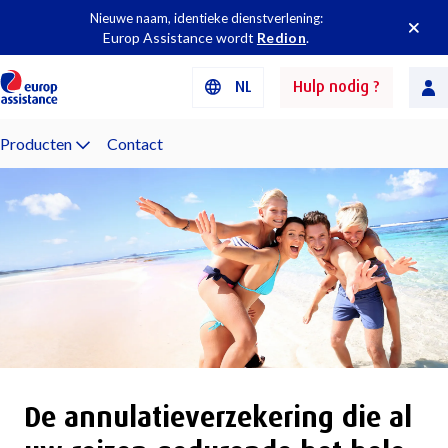
Nieuwe naam, identieke dienstverlening:
Europ Assistance wordt
Redion
.
NL
Hulp nodig ?
Producten
Contact
De annulatieverzekering die al