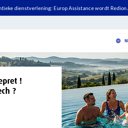
tieke dienstverlening: Europ Assistance wordt Redion
N
pret !​
ech ?