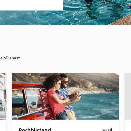
e bij u past
Pechbijstand
vanaf