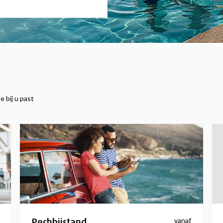
e bij u past
Pechbijstand
vanaf