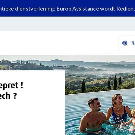
tieke dienstverlening: Europ Assistance wordt Redion
N
pret !​
ech ?