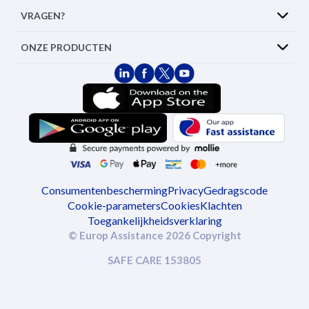
VRAGEN?
ONZE PRODUCTEN
Consumentenbescherming
Privacy
Gedragscode
Cookie-parameters
Cookies
Klachten
Toegankelijkheidsverklaring
© Europ Assistance 2026 Copyright
SAFE CARE 153805