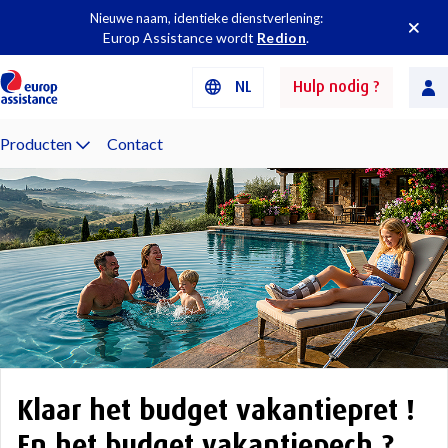
Nieuwe naam, identieke dienstverlening:
Europ Assistance wordt
Redion
.
NL
Hulp nodig ?
Producten
Contact
Klaar het budget vakantiepret !​
En het budget vakantiepech ?