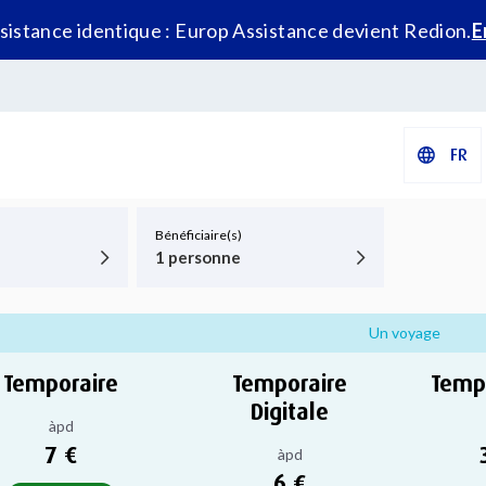
istance identique : Europ Assistance devient Redion.
E
FR
Bénéficiaire(s)
1 personne
Un voyage
Temporaire
Temporaire
Temp
Digitale
àpd
7 €
àpd
6 €