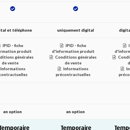
ital et téléphone
uniquement digital
digit
IPID - fiche
IPID - fiche
ormation produit
d'information produit
d'infor
ditions générales
Conditions générales
Condi
de vente
de vente
d
Informations
Informations
I
contractuelles
précontractuelles
préco
en option
en option
Temporaire
Temporaire
Tempo