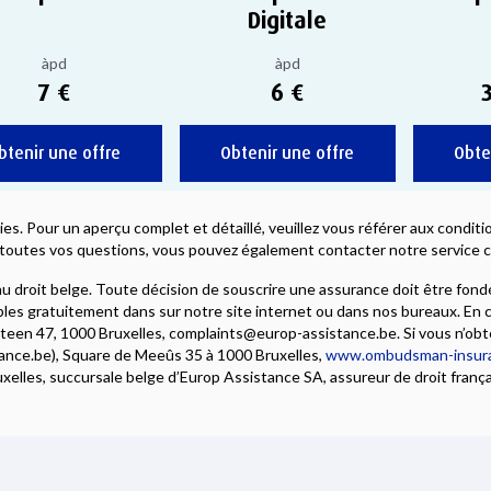
Digitale
àpd
àpd
7 €
6 €
btenir une offre
Obtenir une offre
Obte
ies. Pour un aperçu complet et détaillé, veuillez vous référer aux condi
toutes vos questions, vous pouvez également contacter notre service cl
 droit belge. Toute décision de souscrire une assurance doit être fondé
es gratuitement dans sur notre site internet ou dans nos bureaux. En c
steen 47, 1000 Bruxelles, complaints@europ-assistance.be. Si vous n’obt
e.be), Square de Meeûs 35 à 1000 Bruxelles,
www.ombudsman-insur
les, succursale belge d’Europ Assistance SA, assureur de droit français