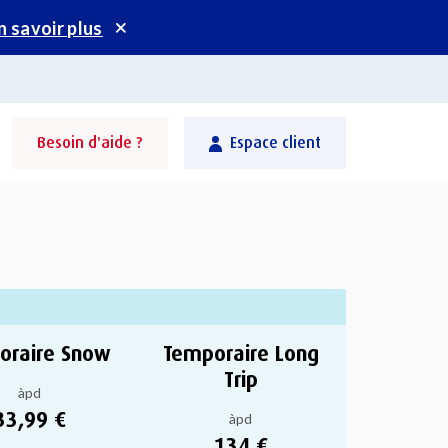
n savoir plus
Besoin d'aide ?
Espace client
oraire Snow
Temporaire Long
Trip
àpd
33,99 €
àpd
134 €