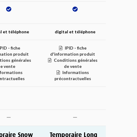
al et téléphone
digital et téléphone
IPID - fiche
IPID - fiche
mation produit
d'information produit
tions générales
Conditions générales
e vente
de vente
nformations
Informations
ntractuelles
précontractuelles
raire Snow
Temporaire Long