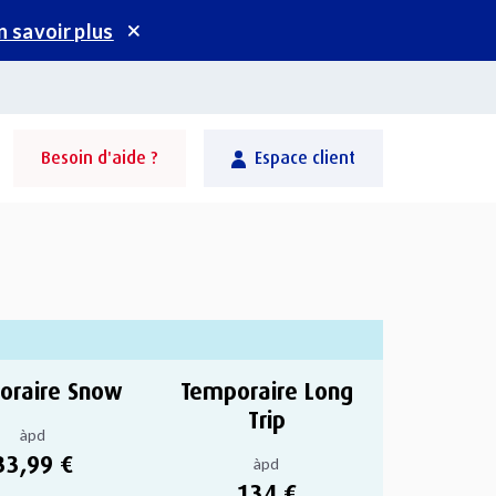
n savoir plus
Besoin d'aide ?
Espace client
oraire Snow
Temporaire Long
Trip
àpd
33,99 €
àpd
134 €