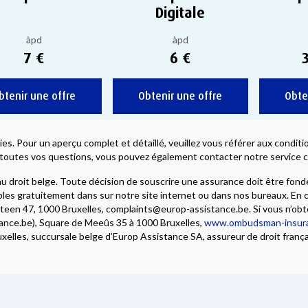
Digitale
àpd
àpd
7 €
6 €
btenir une offre
Obtenir une offre
Obte
ies. Pour un aperçu complet et détaillé, veuillez vous référer aux condi
toutes vos questions, vous pouvez également contacter notre service cl
 droit belge. Toute décision de souscrire une assurance doit être fondé
es gratuitement dans sur notre site internet ou dans nos bureaux. En c
steen 47, 1000 Bruxelles, complaints@europ-assistance.be. Si vous n’obt
e.be), Square de Meeûs 35 à 1000 Bruxelles,
www.ombudsman-insur
les, succursale belge d’Europ Assistance SA, assureur de droit français