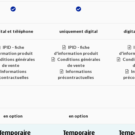
ital et téléphone
uniquement digital
digit
IPID - fiche
IPID - fiche
ormation produit
d'information produit
d'infor
ditions générales
Conditions générales
Condi
de vente
de vente
d
Informations
Informations
I
contractuelles
précontractuelles
préco
en option
en option
Temporaire
Temporaire
Tempo