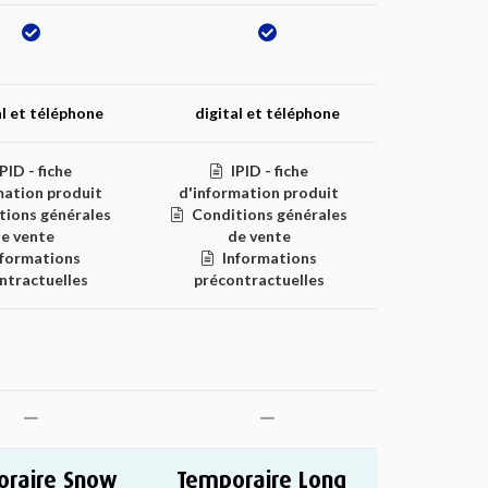
al et téléphone
digital et téléphone
IPID - fiche
IPID - fiche
mation produit
d'information produit
tions générales
Conditions générales
e vente
de vente
nformations
Informations
ntractuelles
précontractuelles
raire Snow
Temporaire Long