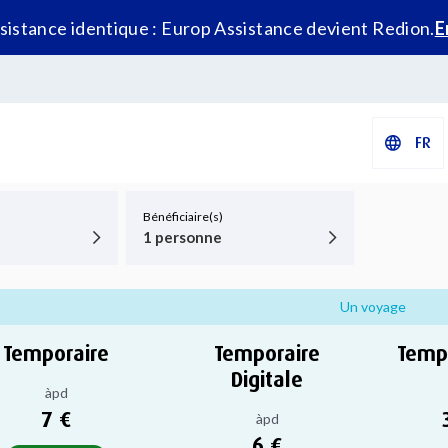
istance identique : Europ Assistance devient Redion.
E
FR
Bénéficiaire(s)
1 personne
Un voyage
Temporaire
Temporaire
Temp
Digitale
àpd
7 €
àpd
6 €