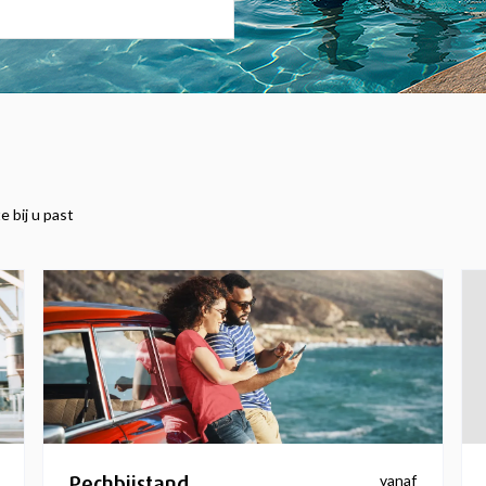
e bij u past
Pechbijstand
vanaf