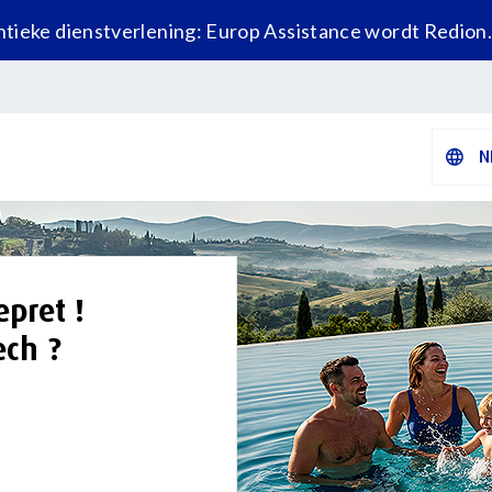
tieke dienstverlening: Europ Assistance wordt Redion
N
pret !​
ech ?