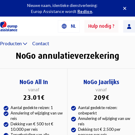
Nieuwe naam, identieke dienstverlening:
Europ Assistance wordt
Redion
.
NL
Hulp nodig ?
Producten
Contact
NoGo annulatieverzekering
NoGo All In
NoGo Jaarlijks
vanaf
vanaf
23.01€
209€
Aantal gedekte reizen: 1
Aantal gedekte reizen:
Annulering of wijziging van uw
onbeperkt
reis
Annulering of wijziging van uw
Dekking van € 500 tot €
reis
10.000 per reis
Dekking tot € 2.500 per
Terugbetaling van alle
persoon per reis